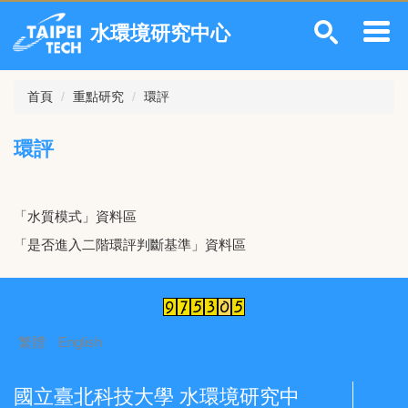
跳
水環境研究中心
到
主
要
內
首頁
重點研究
環評
容
區
環評
「水質模式」資料區
「是否進入二階環評判斷基準」資料區
繁體
English
國立臺北科技大學 水環境研究中