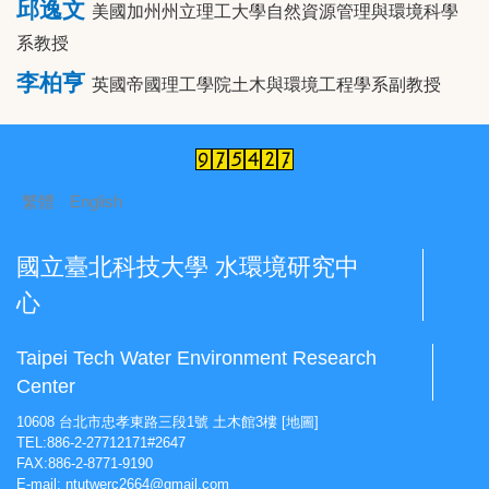
邱逸文
美國加州州立理工大學自然資源管理與環境科學
系教授
李柏亨
英國帝國理工學院土木與環境工程學系副教授
繁體
English
國立臺北科技大學 水環境研究中
心
Taipei Tech Water Environment Research
Center
10608 台北市忠孝東路三段1號 土木館3樓
[地圖]
TEL:886-2-27712171#2647
FAX:886-2-8771-9190
E-mail:
ntutwerc2664@gmail.com