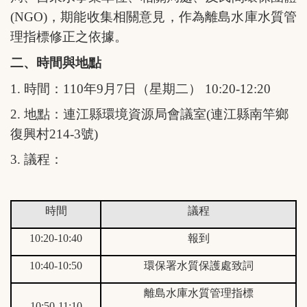
(NGO)
，期能收集相關意見，作為離島水庫水質管
理指標修正之依據。
二、時間與地點
1.
時間：
110
年
9
月
7
日（星期二）
10:20-12:20
2.
地點：連江縣環境資源局會議室
(
連江縣南竿鄉
復興村
214-3
號
)
3.
議程：
時間
議程
10:20-10:40
報到
10:40-10:50
環保署水質保護處致詞
離島水庫水質管理指標
10:50-11:10