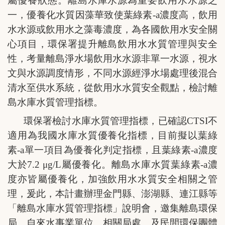
屬優養狀態。離島水庫水源為重要飲用水水源之
一，優養化水質因藻華致使葉綠素
-a
濃度高，飲用
水水源或飲用水之藻毒濃度，為各國飲用水安全關
心項目，環保署提升離島飲用水水質管理與安全
性，考量離島淨水場飲用水水源非單一水源，視水
文與水源調度情形，不同水源經淨水場處理後混合
清水至供水系統，從飲用水水質安全觀點，檢討離
島水庫水質管理指標。
環保署檢討水庫水質管理指標，已確認
CTSI
不
適用為我國水庫水質優養化指標，目前擬以葉綠
素
-a
單一項目為優養化判定指標，且葉綠素
-a
濃度
大於
7.2 μg/L
屬優養化。離島水庫水質葉綠素
-a
濃
度亦皆屬優養化，加強飲用水水質安全相關之管
理，爰此，本計畫辦理金門縣、澎湖縣、連江縣等
「離島水庫水質管理指標」說明會，邀集離島環保
局、自來水事業單位、相關局處、及民間環保團體