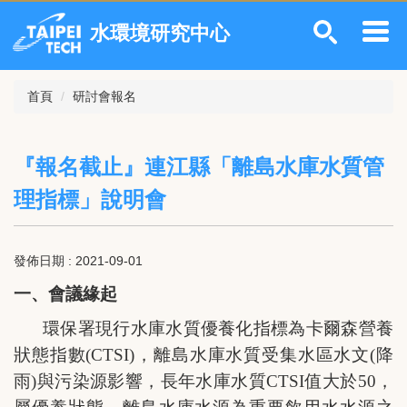
跳
水環境研究中心
到
主
要
內
首頁
研討會報名
容
區
『報名截止』連江縣「離島水庫水質管
理指標」說明會
發佈日期 :
2021-09-01
一、會議緣起
環保署現行水庫水質優養化指標為卡爾森營養
狀態指數
(CTSI)
，離島水庫水質受集水區水文
(
降
雨
)
與污染源影響，長年水庫水質
CTSI
值大於
50
，