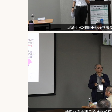
經濟部水利署 王藝峰副署