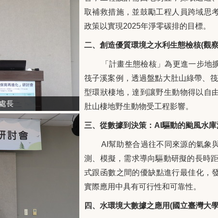
取補救措施，並鼓勵工程人員跨域思
政策以實現2025年淨零碳排的目標。
二、創造優質環境之水利生態檢核(觀察
「計畫生態檢核」為更進一步地
筏子溪案例，透過盤點大肚山綠帶、筏
型環狀棲地，達到讓野生動物得以自
處長
肚山棲地野生動物受工程影響。
三、從數據到決策：AI驅動的颱風水庫
AI
幫助整合過往不同來源的氣象
測、模擬，需求導向驅動研擬的長時距
式跟函數之間的優缺點進行最佳化，發
實際應用中具有可行性和可靠性。
四、水環境大數據之應用(國立臺灣大學