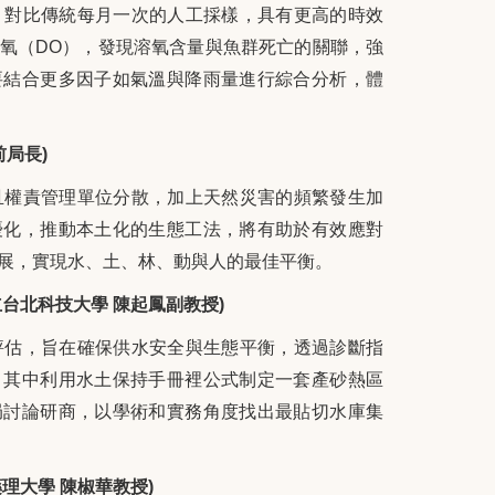
，對比傳統每月一次的人工採樣，具有更高的時效
氧（DO），發現溶氧含量與魚群死亡的關聯，強
要結合更多因子如氣溫與降雨量進行綜合分析，體
局長)
且權責管理單位分散，加上天然災害的頻繁發生加
優化，推動本土化的生態工法，將有助於有效應對
展，實現水、土、林、動與人的最佳平衡。
台北科技大學 陳起鳳副教授)
評估，旨在確保供水安全與生態平衡，透過診斷指
。其中利用水土保持手冊裡公式制定一套產砂熱區
局討論研商，以學術和實務角度找出最貼切水庫集
理大學 陳椒華教授)