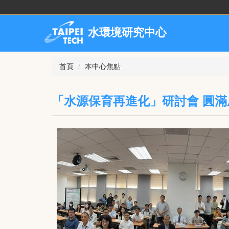
跳
到
主
水環境研究中心
要
內
容
首頁
本中心焦點
區
「水源保育再進化」研討會 圓滿